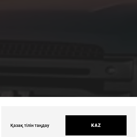
KAZ
Қазақ тілін таңдау