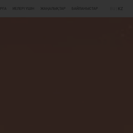
RU
|
KZ
РҒА
ИЕЛЕРІ ҮШІН
ЖАҢАЛЫҚТАР
БАЙЛАНЫСТАР