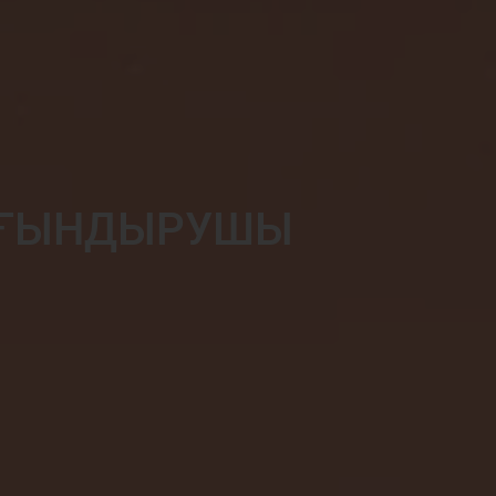
ЖАҢА
ӨЛШЕМІ
ТОЛЫҒЫРАҚ