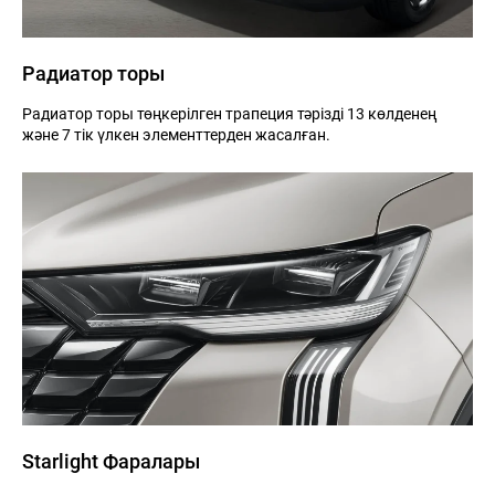
Радиатор торы
Радиатор торы төңкерілген трапеция тәрізді 13 көлденең
және 7 тік үлкен элементтерден жасалған.
Starlight Фаралары