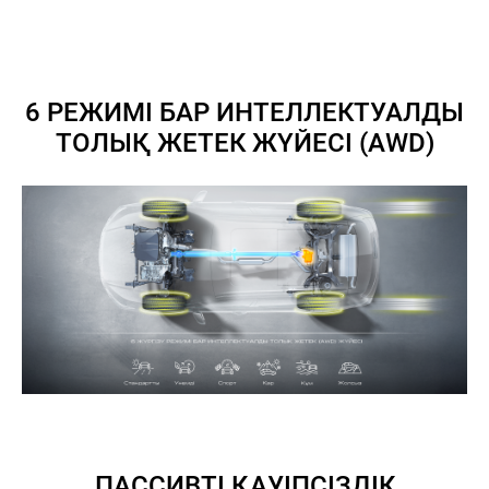
6 РЕЖИМІ БАР ИНТЕЛЛЕКТУАЛДЫ
ТОЛЫҚ ЖЕТЕК ЖҮЙЕСІ (AWD)
8 (778) 018
99 54
Н
ЖАҢАЛЫҚТАР
БАЙЛАНЫСТАР
Haval
Atyrau
ПАССИВТІ ҚАУІПСІЗДІК