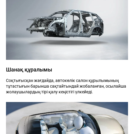
Шанақ құралымы
Соқтығысқан жағдайда, автокөлік салон құрылымының
тұтастығын барынша сақтайтындай жобаланған, осылайша
жолаушылардың тірі қалу кеңістігі үлкейеді.