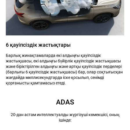
6 қауіпсіздік жастықтары
Барлық жинақтамаларда екі алдыңғы қауіпсіздік
жастықшасы, екі алдыңғы бүйірлік қауіпсіздік жастықшасы
және біріктірілген алдыңғы және артқы қауіпсіздік перделері
(барлығы 6 қауіпсіздік жастықшасы) бар, олар соқтығысқан
жағдайда миллисекундтарда іске қосылып, сенімді
қорғанысты қамтамасыз етеді.
ADAS
20-дан астам интеллектуалды жүргізуші көмекшісі, оның
ішінде: