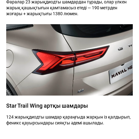
Фаралар 23 жарықдиодты шамдардан тұрады, олар үлкен
жарық қашықтығын қамтамасыз етеді — 190 метрден
жоғары + жарықтығы 1380 люмен.
Star Trail Wing артқы шамдары
124 жарықдиодты шамдар қараңғыда жарқын із қалдырып,
феникс қауырсындары сияқты әдемі ашылады.