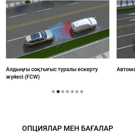
Алдыңғы соқтығыс туралы ескерту
Автома
жүйесі (FCW)
ОПЦИЯЛАР МЕН БАҒАЛАР