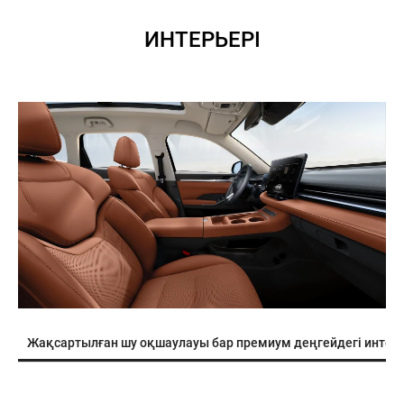
ИНТЕРЬЕРІ
Жақсартылған шу оқшаулауы бар премиум деңгейдегі интер