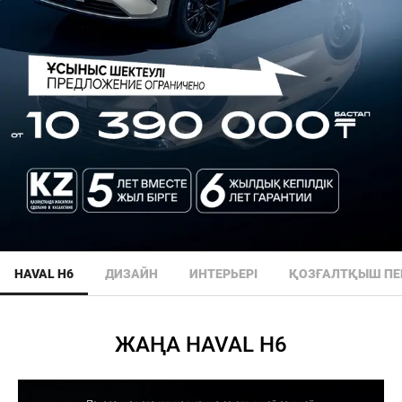
HAVAL H6
ДИЗАЙН
ИНТЕРЬЕРІ
ҚОЗҒАЛТҚЫШ ПЕ
ЖАҢА HAVAL H6