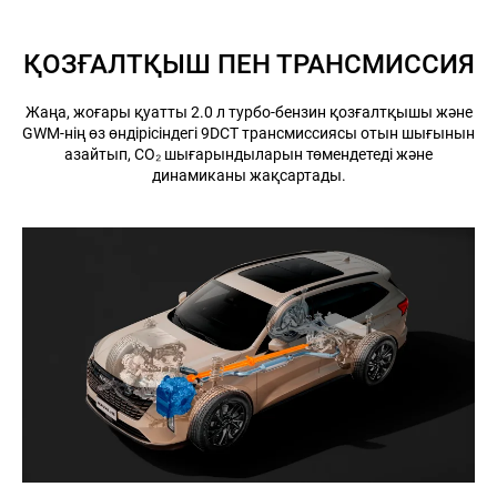
ҚОЗҒАЛТҚЫШ ПЕН ТРАНСМИССИЯ
Жаңа, жоғары қуатты 2.0 л турбо-бензин қозғалтқышы және
GWM-нің өз өндірісіндегі 9DCT трансмиссиясы отын шығынын
азайтып, CO₂ шығарындыларын төмендетеді және
динамиканы жақсартады.