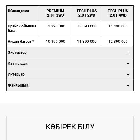
Жинақтама
PREMIUM
TECH PLUS
TECH PLUS
2.0T 2WD
2.0T 2WD
2.0T 4WD
Прайс бойынша
12 390 000
13 590 000
14 490 000
баға
Акция бағасы*
10 390 000
11 390 000
12 390 000
Экстерьер
Қауіпсіздік
Интерьер
Жайлылық
КӨБІРЕК БІЛУ