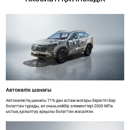
Автокөлік шанағы
Автокөліктің шанағы 71%-дан астам жоғары беріктігі бар
болаттан тұрады, ал оның кейбір элементтері 2000 МПа
ыстық қалыптау арқылы болаттан жасалған.