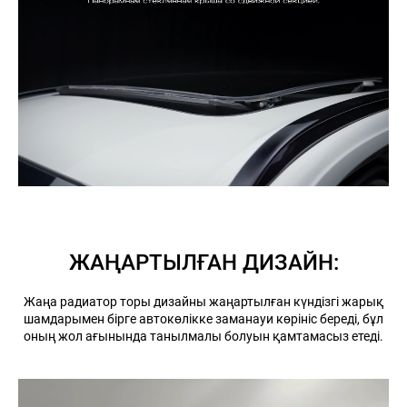
ЖАҢАРТЫЛҒАН ДИЗАЙН:
Жаңа радиатор торы дизайны жаңартылған күндізгі жарық
шамдарымен бірге автокөлікке заманауи көрініс береді, бұл
оның жол ағынында танылмалы болуын қамтамасыз етеді.