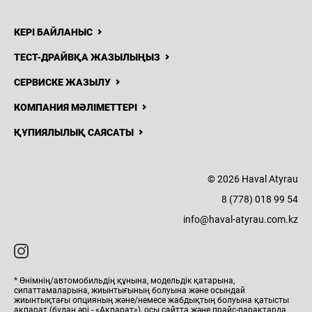
КЕРІ БАЙЛАНЫС
ТЕСТ-ДРАЙВҚА ЖАЗЫЛЫҢЫЗ
СЕРВИСКЕ ЖАЗЫЛУ
КОМПАНИЯ МӘЛІМЕТТЕРІ
ҚҰПИЯЛЫЛЫҚ САЯСАТЫ
© 2026 Haval Atyrau
8 (778) 018 99 54
info@haval-atyrau.com.kz
* Өнімнің/автомобильдің құнына, модельдік қатарына,
сипаттамаларына, жиынтығының болуына және осындай
жиынтықтағы опцияның және/немесе жабдықтың болуына қатысты
ақпарат (бұдан әрі - «Ақпарат»), осы сайтта және прайс-парақтарда