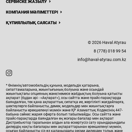
СЕРВИСКЕ ЖАЗЫЛУ
КОМПАНИЯ МӘЛІМЕТТЕРІ
ҚҰПИЯЛЫЛЫҚ САЯСАТЫ
8 (778) 018
99 54
Н
ЖАҢАЛЫҚТАР
БАЙЛАНЫСТАР
© 2026 Haval Atyrau
Haval
8 (778) 018 99 54
Atyrau
info@haval-atyrau.com.kz
* Өнімнің/автомобильдің құнына, модельдік қатарына,
сипаттамаларына, жиынтығының болуына және осындай
жиынтықтағы опцияның және/немесе жабдықтың болуына қатысты
ақпарат (бұдан әрі - «Ақпарат»), осы сайтта және прайс-парақтарда
баяндалған, тек қана ақпараттық сипатқа ие, жергілікті жағдайларға,
шектеулерге байланысты, демек, модельдер мен жиынтықтарға
байланысты ерекшеленуі мүмкін және ҚР Азаматтық Кодексінің 447-
бабына сәйкес жария оферта болып табылмайды. Осы сайтта және
прайс-парақтарда баяндалған ең жоғары бағалар мен ақпарат
Дистрибьютор тарапынан алдын ала ескертусіз сату орындарындағы
дилердің нақты бағалары мен ақпараттарынан ерекшеленуі мүмкін,
осыған байланысты сіз өз қалаңыздағы ресми дилерден толық және