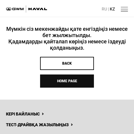
RU
|
KZ
Мүмкін сіз мекенжайды қате енгіздіңіз немесе
бет жылжытылды.
Қадамдарды қайталап көріңіз немесе іздеуді
қолданыңыз.
BACK
HOME PAGE
КЕРІ БАЙЛАНЫС
ТЕСТ-ДРАЙВҚА ЖАЗЫЛЫҢЫЗ