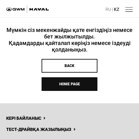
RU
|
KZ
Мүмкін сіз мекенжайды қате енгіздіңіз немесе
бет жылжытылды.
Қадамдарды қайталап көріңіз немесе іздеуді
қолданыңыз.
BACK
HOME PAGE
КЕРІ БАЙЛАНЫС
ТЕСТ-ДРАЙВҚА ЖАЗЫЛЫҢЫЗ