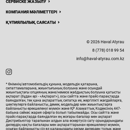
СЕРВИСКЕ ЖАЗЫЛУ
КОМПАНИЯ МӘЛІМЕТТЕРІ
ҚҰПИЯЛЫЛЫҚ САЯСАТЫ
8 (778) 018
99 54
Н
ЖАҢАЛЫҚТАР
БАЙЛАНЫСТАР
© 2026 Haval Atyrau
Haval
8 (778) 018 99 54
Atyrau
info@haval-atyrau.com.kz
* Өнімнің/автомобильдің құнына, модельдік қатарына,
сипаттамаларына, жиынтығының болуына және осындай
жиынтықтағы опцияның және/немесе жабдықтың болуына қатысты
ақпарат (бұдан әрі - «Ақпарат»), осы сайтта және прайс-парақтарда
баяндалған, тек қана ақпараттық сипатқа ие, жергілікті жағдайларға,
шектеулерге байланысты, демек, модельдер мен жиынтықтарға
байланысты ерекшеленуі мүмкін және ҚР Азаматтық Кодексінің 447-
бабына сәйкес жария оферта болып табылмайды. Осы сайтта және
прайс-парақтарда баяндалған ең жоғары бағалар мен ақпарат
Дистрибьютор тарапынан алдын ала ескертусіз сату орындарындағы
дилердің нақты бағалары мен ақпараттарынан ерекшеленуі мүмкін,
осыған байланысты сіз өз қалаңыздағы ресми дилерден толық және