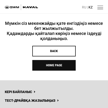
RU
|
KZ
Мүмкін сіз мекенжайды қате енгіздіңіз немесе
бет жылжытылды.
Қадамдарды қайталап көріңіз немесе іздеуді
қолданыңыз.
BACK
HOME PAGE
КЕРІ БАЙЛАНЫС
ТЕСТ-ДРАЙВҚА ЖАЗЫЛЫҢЫЗ