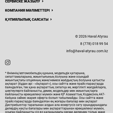
СЕРВИСКЕ ЖАЗЫЛУ
КОМПАНИЯ МӘЛІМЕТТЕРІ
ҚҰПИЯЛЫЛЫҚ САЯСАТЫ
8 (778) 018
99 54
Н
ЖАҢАЛЫҚТАР
БАЙЛАНЫСТАР
© 2026 Haval Atyrau
Haval
8 (778) 018 99 54
Atyrau
info@haval-atyrau.com.kz
* Өнімнің/автомобильдің құнына, модельдік қатарына,
сипаттамаларына, жиынтығының болуына және осындай
жиынтықтағы опцияның және/немесе жабдықтың болуына қатысты
ақпарат (бұдан әрі - «Ақпарат»), осы сайтта және прайс-парақтарда
баяндалған, тек қана ақпараттық сипатқа ие, жергілікті жағдайларға,
шектеулерге байланысты, демек, модельдер мен жиынтықтарға
байланысты ерекшеленуі мүмкін және ҚР Азаматтық Кодексінің 447-
бабына сәйкес жария оферта болып табылмайды. Осы сайтта және
прайс-парақтарда баяндалған ең жоғары бағалар мен ақпарат
Дистрибьютор тарапынан алдын ала ескертусіз сату орындарындағы
дилердің нақты бағалары мен ақпараттарынан ерекшеленуі мүмкін,
осыған байланысты сіз өз қалаңыздағы ресми дилерден толық және